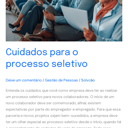
Cuidados para o
processo seletivo
Deixe um comentário
/
Gestão de Pessoas
/
Solvcão
Entenda os cuidados que você como empresa deve ter ao realizar
um processo seletivo para novos colaboradores. O início de um
novo colaborador deve ser comemorado, afinal, existem
expectativas por parte do empregador e empregado. Para que essa
parceria e novos projetos sejam bem-sucedidos, a empresa deve
ter um olhar especial ao processo seletivo desde o início, quando há