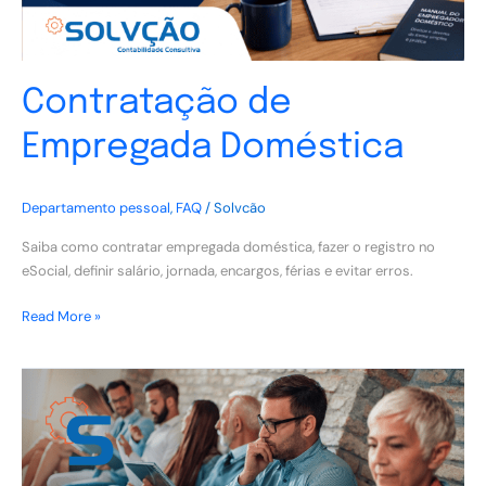
Contratação de
Empregada Doméstica
Departamento pessoal
,
FAQ
/
Solvcão
Saiba como contratar empregada doméstica, fazer o registro no
eSocial, definir salário, jornada, encargos, férias e evitar erros.
Read More »
Cuidados
para
o
processo
seletivo