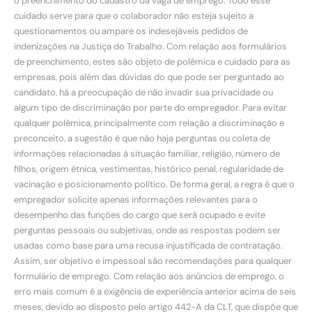
o preenchimento do cadastro da vaga de emprego. Todo esse
cuidado serve para que o colaborador não esteja sujeito a
questionamentos ou ampare os indesejáveis pedidos de
indenizações na Justiça do Trabalho. Com relação aos formulários
de preenchimento, estes são objeto de polêmica e cuidado para as
empresas, pois além das dúvidas do que pode ser perguntado ao
candidato, há a preocupação de não invadir sua privacidade ou
algum tipo de discriminação por parte do empregador. Para evitar
qualquer polêmica, principalmente com relação a discriminação e
preconceito, a sugestão é que não haja perguntas ou coleta de
informações relacionadas à situação familiar, religião, número de
filhos, origem étnica, vestimentas, histórico penal, regularidade de
vacinação e posicionamento político. De forma geral, a regra é que o
empregador solicite apenas informações relevantes para o
desempenho das funções do cargo que será ocupado e evite
perguntas pessoais ou subjetivas, onde as respostas podem ser
usadas como base para uma recusa injustificada de contratação.
Assim, ser objetivo e impessoal são recomendações para qualquer
formulário de emprego. Com relação aos anúncios de emprego, o
erro mais comum é a exigência de experiência anterior acima de seis
meses, devido ao disposto pelo artigo 442-A da CLT, que dispõe que