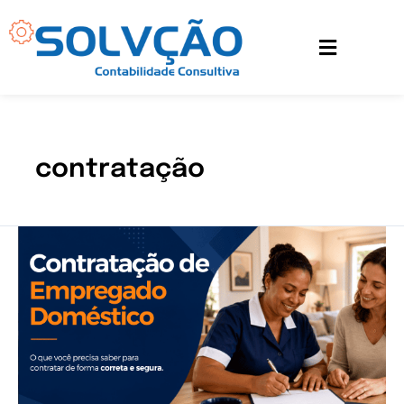
Ir
para
o
conteúdo
contratação
Contratação
de
Empregada
Doméstica