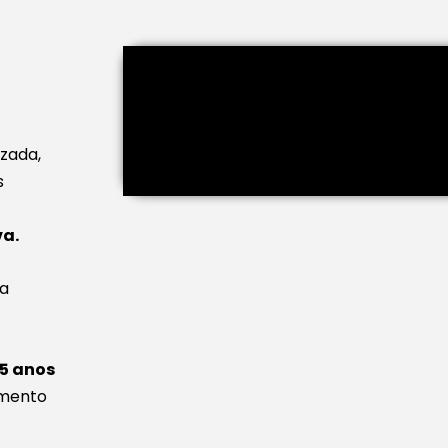
zada,
s
va.
a
35 anos
imento