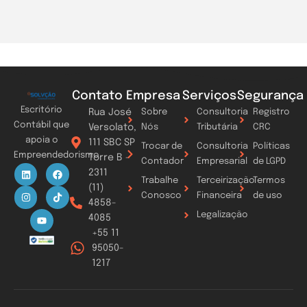
Contato
Empresa
Serviços
Segurança
Escritório
Rua José
Sobre
Consultoria
Registro
Contábil que
Versolato,
Nós
Tributária
CRC
apoia o
111 SBC SP
Trocar de
Consultoria
Políticas
Empreendedorismo
Torre B -
Contador
Empresarial
de LGPD
L
I
Y
F
T
2311
i
n
o
a
i
Trabalhe
Terceirização
Termos
n
s
u
c
k
(11)
k
t
t
e
t
Conosco
Financeira
de uso
4858-
e
a
u
b
o
d
g
b
o
k
Legalização
4085
i
r
e
o
n
a
k
+55 11
m
95050-
1217