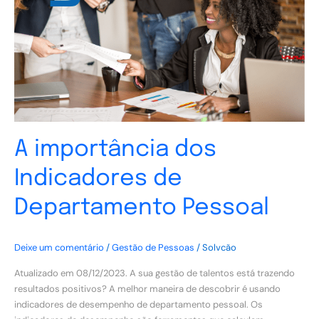
de
Departamento
Pessoal
A importância dos
Indicadores de
Departamento Pessoal
Deixe um comentário
/
Gestão de Pessoas
/
Solvcão
Atualizado em 08/12/2023. A sua gestão de talentos está trazendo
resultados positivos? A melhor maneira de descobrir é usando
indicadores de desempenho de departamento pessoal. Os