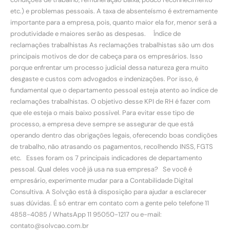
etc.) e problemas pessoais. A taxa de absenteísmo é extremamente
importante para a empresa, pois, quanto maior ela for, menor será a
produtividade e maiores serão as despesas. Índice de
reclamações trabalhistas As reclamações trabalhistas são um dos
principais motivos de dor de cabeça para os empresários. Isso
porque enfrentar um processo judicial dessa natureza gera muito
desgaste e custos com advogados e indenizações. Por isso, é
fundamental que o departamento pessoal esteja atento ao índice de
reclamações trabalhistas. O objetivo desse KPI de RH é fazer com
que ele esteja o mais baixo possível. Para evitar esse tipo de
processo, a empresa deve sempre se assegurar de que está
operando dentro das obrigações legais, oferecendo boas condições
de trabalho, não atrasando os pagamentos, recolhendo INSS, FGTS
etc. Esses foram os 7 principais indicadores de departamento
pessoal. Qual deles você já usa na sua empresa? Se você é
empresário, experimente mudar para a Contabilidade Digital
Consultiva. A Solvção está à disposição para ajudar a esclarecer
suas dúvidas. É só entrar em contato com a gente pelo telefone 11
4858-4085 / WhatsApp 11 95050-1217 ou e-mail:
contato@solvcao.com.br