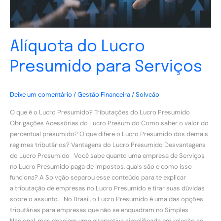
Alíquota do Lucro
Presumido para Serviços
Deixe um comentário
/
Gestão Financeira
/
Solvcão
O que é o Lucro Presumido? Tributações do Lucro Presumido
Obrigações Acessórias do Lucro Presumido Como saber o valor do
percentual presumido? O que difere o Lucro Presumido dos demais
regimes tributários? Vantagens do Lucro Presumido Desvantagens
do Lucro Presumido Você sabe quanto uma empresa de Serviços
no Lucro Presumido paga de impostos, quais são e como isso
funciona? A Solvção separou esse conteúdo para te explicar
a tributação de empresas no Lucro Presumido e tirar suas dúvidas
sobre o assunto. No Brasil, o Lucro Presumido é uma das opções
tributárias para empresas que não se enquadram no Simples
Nacional, mas desejam uma alternativa simplificada em relação ao