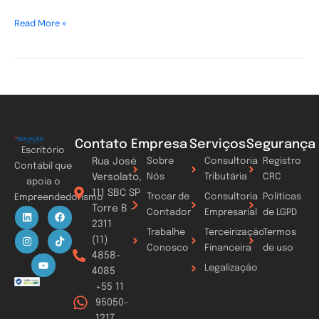
Read More »
Contato
Empresa
Serviços
Segurança
Escritório
Rua José
Sobre
Consultoria
Registro
Contábil que
Versolato,
Nós
Tributária
CRC
apoia o
111 SBC SP
Trocar de
Consultoria
Políticas
Empreendedorismo
Torre B -
L
I
Y
F
T
Contador
Empresarial
de LGPD
i
n
o
a
i
2311
n
s
u
c
k
Trabalhe
Terceirização
Termos
k
t
t
e
t
(11)
Conosco
Financeira
de uso
e
a
u
b
o
4858-
d
g
b
o
k
Legalização
i
r
e
o
4085
n
a
k
+55 11
m
95050-
1217