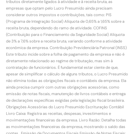
tributos diretamente ligados à atividade e à receita bruta, as
empresas que optam pelo Lucro Presumido ainda precisam
considerar outros impostos e contribuições, tais como: PIS
(Programa de Integração Social) Alíquota de 0,65% a 1,65% sobre a
receita bruta, dependendo do ramo de atividade. COFINS
(Contribuição para o Financiamento da Seguridade Social) Alíquota
de 3% a 7,6% sobre a receita bruta, variando conforme a atividade
econômica da empresa. Contribuição Previdenciária Patronal (INSS)
Este tributo incide sobre a folha de pagamento da empresa e não é
diretamente relacionado ao regime de tributação, mas sim à
contratação de funcionários. É fundamental estar ciente de que,
apesar de simplificar o cálculo de alguns tributos, o Lucro Presumido
não elimina todas as obrigações fiscais e contábeis da empresa. Ela
ainda precisa cumprir com outras obrigações acessórias, como
emissão de notas fiscais, manutenção de livros contábeis e entrega
de declarações específicas exigidas pela legislação fiscal brasileira.
Obrigações Acessórias do Lucro Presumido Escrituração Contábil
Livro Caixa: Registra as receitas, despesas, investimentos e
movimentações financeiras da empresa. Livro Razão: Detalha todas
as movimentações financeiras da empresa, mostrando o saldo das
contas. Emissão de Documentos Fiscais Emissão de Notas Fiscais: