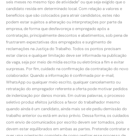
seis meses no mesmo tipo de atividade” ou que seja exigido que o
candidato resida em determinado local. Com relação a valores e
benefícios que são colocados para atrair candidatos, estes não
podem estar sujeitos a alteração ou interpretações por parte da
empresa, de forma que desfavoreça o empregado após a
contratação, principalmente descontos e abatimentos, sob pena de
frustrarem expectativas dos empregados e surgimento de
reclamações na Justiça do Trabalho. Todos os pontos precisam
estar claros e qualquer limitação deve ser informada na publicação
da vaga, seja por meio de mídia escrita ou eletrônica a fim e evitar
surpresas. Por fim, cuidado na confirmação da contratação do novo
colaborador. Quando a informação é confirmada por e-mail,
WhatsApp ou qualquer meio escrito, qualquer cancelamento ou
retratação do empregador referente a oferta pode motivar pedidos
de indenização por danos morais. Em outras palavras, o processo
seletivo produz efeitos jurídicos a favor do trabalhador mesmo
quando ainda é um candidato, ainda mais se ele pediu demissão do
trabalho anterior ou está em aviso prévio. Dessa forma, os cuidados
com envio de comunicados por escrito devem ser tomados, pois
devem estar equilibrados em ambas as partes. Pretende contratar e
quer uma orientação completa de como realizar esse processo de