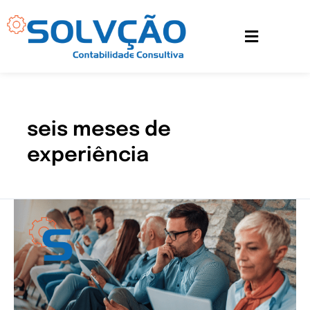
Ir
para
o
conteúdo
seis meses de
experiência
Cuidados
para
o
processo
seletivo