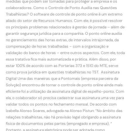
medidas que podem ser tomadas para proteger a empresa e os
colaboradores. Como o Controle de Ponto Auxilia nas Questões
Trabalhistas? O software de controle de ponto online é um extremo
aliado do setor de Recursos Humanos. Com ele, é possível resolver
os principais problemas relacionados à gestão de jornada – além de
garantir segurança jurídica para a companhia. O ponto online auxilia
no gerenciamento das horas extras, de intervalos intrajornada, da
compensação de horas trabalhadas – com a organização e
validação do banco de horas – entre outros aspectos. Com ele, toda
essa tratativa fica mais automatizada e prática. Além disso, por
estar 100% de acordo com as Portarias 373 e 1510 do MTE, serve
como prova jurídica em questões trabalhistas no TST. Assinatura
Digital Uma das maneiras que a Pontomais (empresa parceira da
Solvção) encontrou de tornar o controle de ponto online ainda mais
eficiente foi a utilização da assinatura digital de espelho-ponto. Com
ela, o colaborador só precisa cadastrar sua assinatura uma vez para
validar todos os pontos no fechamento mensal. De acordo com
Izabella Alonso Soares, advogada na Alonso Pistun: “No âmbito das
relações trabalhistas, não há previsão legal obrigando a assinatura
física de documentos pelas partes (empregado e empresa). “
Portanto, a assinatura eletrônica pode ser adotada como