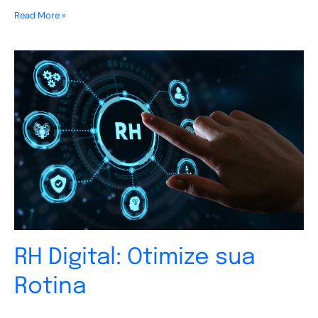
Read More »
RH
Digital:
Otimize
sua
Rotina
RH Digital: Otimize sua
Rotina