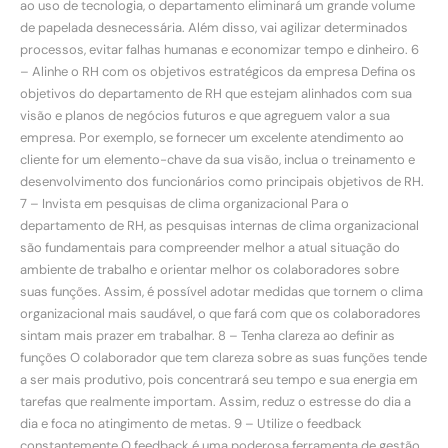
ao uso de tecnologia, o departamento eliminará um grande volume
de papelada desnecessária. Além disso, vai agilizar determinados
processos, evitar falhas humanas e economizar tempo e dinheiro. 6
– Alinhe o RH com os objetivos estratégicos da empresa Defina os
objetivos do departamento de RH que estejam alinhados com sua
visão e planos de negócios futuros e que agreguem valor a sua
empresa. Por exemplo, se fornecer um excelente atendimento ao
cliente for um elemento-chave da sua visão, inclua o treinamento e
desenvolvimento dos funcionários como principais objetivos de RH.
7 – Invista em pesquisas de clima organizacional Para o
departamento de RH, as pesquisas internas de clima organizacional
são fundamentais para compreender melhor a atual situação do
ambiente de trabalho e orientar melhor os colaboradores sobre
suas funções. Assim, é possível adotar medidas que tornem o clima
organizacional mais saudável, o que fará com que os colaboradores
sintam mais prazer em trabalhar. 8 – Tenha clareza ao definir as
funções O colaborador que tem clareza sobre as suas funções tende
a ser mais produtivo, pois concentrará seu tempo e sua energia em
tarefas que realmente importam. Assim, reduz o estresse do dia a
dia e foca no atingimento de metas. 9 – Utilize o feedback
constantemente O feedback é uma poderosa ferramenta de gestão.