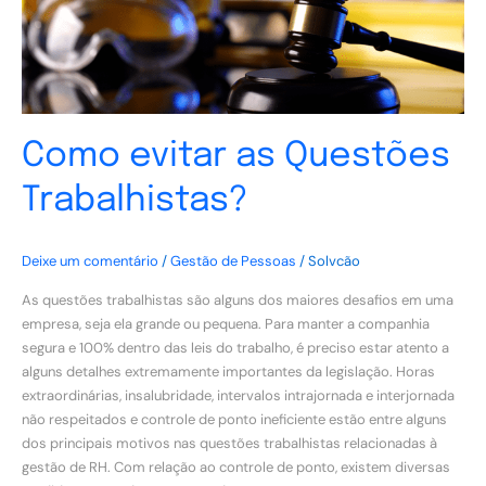
Como evitar as Questões
Trabalhistas?
Deixe um comentário
/
Gestão de Pessoas
/
Solvcão
As questões trabalhistas são alguns dos maiores desafios em uma
empresa, seja ela grande ou pequena. Para manter a companhia
segura e 100% dentro das leis do trabalho, é preciso estar atento a
alguns detalhes extremamente importantes da legislação. Horas
extraordinárias, insalubridade, intervalos intrajornada e interjornada
não respeitados e controle de ponto ineficiente estão entre alguns
dos principais motivos nas questões trabalhistas relacionadas à
gestão de RH. Com relação ao controle de ponto, existem diversas