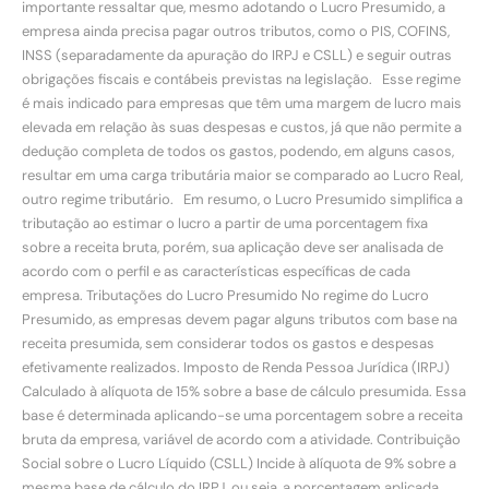
importante ressaltar que, mesmo adotando o Lucro Presumido, a
empresa ainda precisa pagar outros tributos, como o PIS, COFINS,
INSS (separadamente da apuração do IRPJ e CSLL) e seguir outras
obrigações fiscais e contábeis previstas na legislação. Esse regime
é mais indicado para empresas que têm uma margem de lucro mais
elevada em relação às suas despesas e custos, já que não permite a
dedução completa de todos os gastos, podendo, em alguns casos,
resultar em uma carga tributária maior se comparado ao Lucro Real,
outro regime tributário. Em resumo, o Lucro Presumido simplifica a
tributação ao estimar o lucro a partir de uma porcentagem fixa
sobre a receita bruta, porém, sua aplicação deve ser analisada de
acordo com o perfil e as características específicas de cada
empresa. Tributações do Lucro Presumido No regime do Lucro
Presumido, as empresas devem pagar alguns tributos com base na
receita presumida, sem considerar todos os gastos e despesas
efetivamente realizados. Imposto de Renda Pessoa Jurídica (IRPJ)
Calculado à alíquota de 15% sobre a base de cálculo presumida. Essa
base é determinada aplicando-se uma porcentagem sobre a receita
bruta da empresa, variável de acordo com a atividade. Contribuição
Social sobre o Lucro Líquido (CSLL) Incide à alíquota de 9% sobre a
mesma base de cálculo do IRPJ, ou seja, a porcentagem aplicada