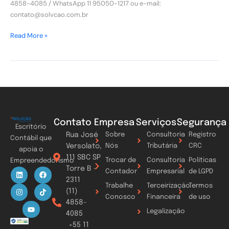
4858-4085 / WhatsApp 11 95050-1217 ou e-mail:
contato@solvcao.com.br
Read More »
Contato
Empresa
Serviços
Segurança
Escritório
Rua José
Sobre
Consultoria
Registro
Contábil que
Versolato,
Nós
Tributária
CRC
apoia o
111 SBC SP
Trocar de
Consultoria
Políticas
Empreendedorismo
Torre B -
L
I
Y
F
T
Contador
Empresarial
de LGPD
i
n
o
a
i
2311
n
s
u
c
k
Trabalhe
Terceirização
Termos
k
t
t
e
t
(11)
Conosco
Financeira
de uso
e
a
u
b
o
4858-
d
g
b
o
k
Legalização
i
r
e
o
4085
n
a
k
+55 11
m