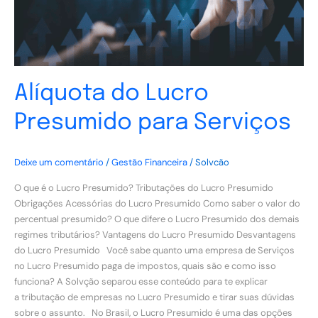
Alíquota do Lucro
Presumido para Serviços
Deixe um comentário
/
Gestão Financeira
/
Solvcão
O que é o Lucro Presumido? Tributações do Lucro Presumido
Obrigações Acessórias do Lucro Presumido Como saber o valor do
percentual presumido? O que difere o Lucro Presumido dos demais
regimes tributários? Vantagens do Lucro Presumido Desvantagens
do Lucro Presumido Você sabe quanto uma empresa de Serviços
no Lucro Presumido paga de impostos, quais são e como isso
funciona? A Solvção separou esse conteúdo para te explicar
a tributação de empresas no Lucro Presumido e tirar suas dúvidas
sobre o assunto. No Brasil, o Lucro Presumido é uma das opções