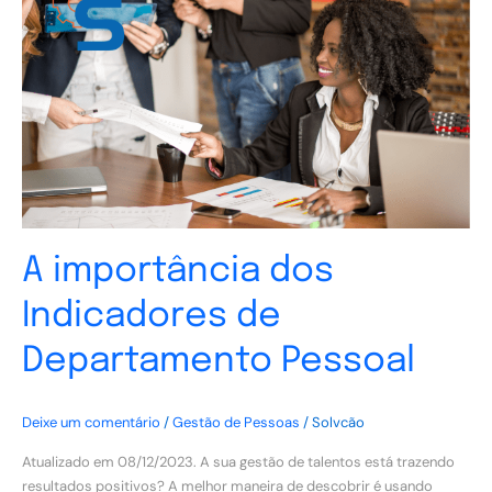
dos
Indicadores
de
Departamento
Pessoal
A importância dos
Indicadores de
Departamento Pessoal
Deixe um comentário
/
Gestão de Pessoas
/
Solvcão
Atualizado em 08/12/2023. A sua gestão de talentos está trazendo
resultados positivos? A melhor maneira de descobrir é usando