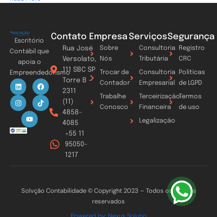
Contato
Empresa
Serviços
Segurança
Escritório
Rua José
Sobre
Consultoria
Registro
Contábil que
Versolato,
Nós
Tributária
CRC
apoia o
111 SBC SP
Trocar de
Consultoria
Políticas
Empreendedorismo
Torre B -
L
I
Y
F
T
Contador
Empresarial
de LGPD
i
n
o
a
i
2311
n
s
u
c
k
Trabalhe
Terceirização
Termos
k
t
t
e
t
(11)
Conosco
Financeira
de uso
e
a
u
b
o
4858-
d
g
b
o
k
Legalização
i
r
e
o
4085
n
a
k
+55 11
m
95050-
1217
Solvção Contabilidade © Copyright 2023 – Todos os direitos
reservados
Powered by: Nexus Solutio