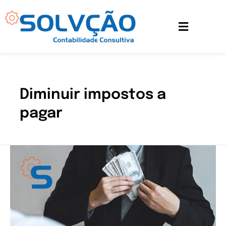
Ir
para
o
conteúdo
Diminuir impostos a
pagar
Sonegação
Fiscal
é
Crime?