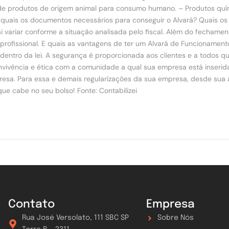
e produtos de origem animal para consumo humano. – Produtos quími
 quais os documentos necessários para conseguir o Alvará? Quais o
 variar conforme a situação analisada pelo fiscal. Além do fechame
 profissional. E quais as vantagens de ter um Alvará de Funcionament
entro da lei. A segurança é proporcionada aos clientes e a todos q
vivência e ética com a comunidade a qual sua empresa está inserida
esa. Para essa e demais regularizações da sua empresa, desde sua 
ue cabe no seu bolso! Fonte: Contabilizei
Contato
Empresa
Rua José Versolato, 111 SBC SP
Sobre Nós