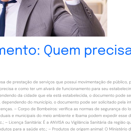
mento: Quem precis
resa de prestação de serviços que possui movimentação de público, p
 precisa e como ter um alvará de funcionamento para seu estabelec
endendo da cidade que ela está estabelecida, o documento pode ser
e, dependendo do município, o documento pode ser solicitado pela in
cenças. – Corpo de Bombeiros: verifica as normas de segurança do l
taduais e municipais do meio ambiente e Ibama podem expedir esse d
tc.; – Licença Sanitária: É a ANVISA ou Vigilância Sanitária da regi
utos para a saúde etc.; – Produtos de origem animal: O Ministério