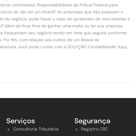
cos controlados: Responsabilidade da Polícia Federal para
s riscos de não ter um Alvará? As empresas que não possuem o
nto do negócio, pode haver o caso de apreensão de mercadorias e
o? Além de ficar livre de ganhar uma multa ou ter sua empresa
ue frequentam seu negócio tendo em vista que seguirá conforme
. Por fim, com relação aos custos de um Alvará de
abertura, você pode contar com a SOLVÇÃO Contabilidade! Aqui,
Serviços
Segurança
Consultoria Tributária
Registro CRC