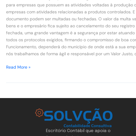
para empresas que possuem as atividades voltadas à produção d
empresas com atividades relacionadas a produtos controlados. E
documento podem ser multadas ou fechadas. O valor da multa vai
bens e o empresário fica sujeito ao cancelamento do seu registro
fechada, uma grande vantagem é a segurança por estar atuando d
todos os protocolos exigidos, firmando o compromisso de boa con
Funcionamento, dependerá do município de onde está a sua empr
nós trabalhamos de forma ágil e responsável por um Valor Justo, q
Read More »
Escritório Contábil que apoia o