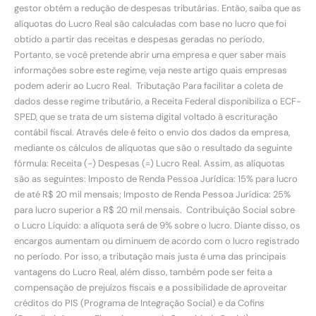
gestor obtém a redução de despesas tributárias. Então, saiba que as
alíquotas do Lucro Real são calculadas com base no lucro que foi
obtido a partir das receitas e despesas geradas no período.
Portanto, se você pretende abrir uma empresa e quer saber mais
informações sobre este regime, veja neste artigo quais empresas
podem aderir ao Lucro Real. Tributação Para facilitar a coleta de
dados desse regime tributário, a Receita Federal disponibiliza o ECF-
SPED, que se trata de um sistema digital voltado à escrituração
contábil fiscal. Através dele é feito o envio dos dados da empresa,
mediante os cálculos de alíquotas que são o resultado da seguinte
fórmula: Receita (-) Despesas (=) Lucro Real. Assim, as alíquotas
são as seguintes: Imposto de Renda Pessoa Jurídica: 15% para lucro
de até R$ 20 mil mensais; Imposto de Renda Pessoa Jurídica: 25%
para lucro superior a R$ 20 mil mensais. Contribuição Social sobre
o Lucro Líquido: a alíquota será de 9% sobre o lucro. Diante disso, os
encargos aumentam ou diminuem de acordo com o lucro registrado
no período. Por isso, a tributação mais justa é uma das principais
vantagens do Lucro Real, além disso, também pode ser feita a
compensação de prejuízos fiscais e a possibilidade de aproveitar
créditos do PIS (Programa de Integração Social) e da Cofins