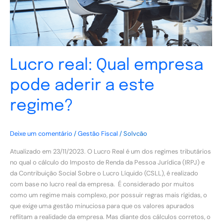
este
regime?
Lucro real: Qual empresa
pode aderir a este
regime?
Deixe um comentário
/
Gestão Fiscal
/
Solvcão
Atualizado em 23/11/2023. O Lucro Real é um dos regimes tributários
no qual o cálculo do Imposto de Renda da Pessoa Jurídica (IRPJ) e
da Contribuição Social Sobre o Lucro Líquido (CSLL), é realizado
com base no lucro real da empresa. É considerado por muitos
como um regime mais complexo, por possuir regras mais rígidas, o
que exige uma gestão minuciosa para que os valores apurados
reflitam a realidade da empresa. Mas diante dos cálculos corretos, o