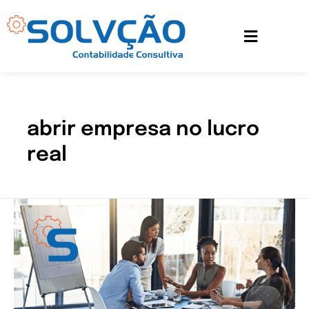
Ir
para
o
conteúdo
abrir empresa no lucro
real
Lucro
real:
Qual
empresa
pode
aderir
a