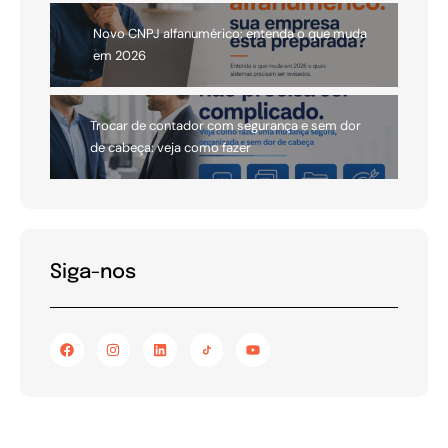
Novo CNPJ alfanumérico: entenda o que muda
em 2026
Trocar de contador com segurança e sem dor
de cabeça: veja como fazer
Siga-nos
F
I
L
Y
a
n
i
o
c
s
n
u
e
t
k
t
b
a
e
u
o
g
d
b
o
r
i
e
k
a
n