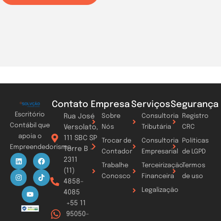
Contato
Empresa
Serviços
Segurança
Escritório
Rua José
Sobre
Consultoria
Registro
Contábil que
Versolato,
Nós
Tributária
CRC
apoia o
111 SBC SP
Trocar de
Consultoria
Políticas
Empreendedorismo
Torre B -
Contador
Empresarial
de LGPD
L
I
Y
F
T
2311
i
n
o
a
i
Trabalhe
Terceirização
Termos
n
s
u
c
k
(11)
k
t
t
e
t
Conosco
Financeira
de uso
4858-
e
a
u
b
o
d
g
b
o
k
Legalização
4085
i
r
e
o
n
a
k
+55 11
m
95050-