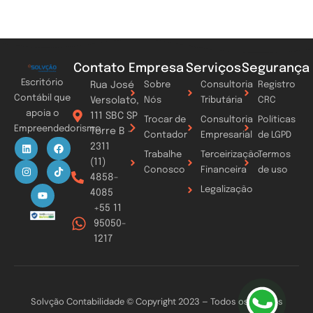
Contato
Empresa
Serviços
Segurança
Escritório
Rua José
Sobre
Consultoria
Registro
Contábil que
Versolato,
Nós
Tributária
CRC
apoia o
111 SBC SP
Trocar de
Consultoria
Políticas
Empreendedorismo
Torre B -
Contador
Empresarial
de LGPD
L
I
Y
F
T
2311
i
n
o
a
i
Trabalhe
Terceirização
Termos
n
s
u
c
k
(11)
k
t
t
e
t
Conosco
Financeira
de uso
4858-
e
a
u
b
o
d
g
b
o
k
Legalização
4085
i
r
e
o
n
a
k
+55 11
m
95050-
1217
Solvção Contabilidade © Copyright 2023 – Todos os direitos