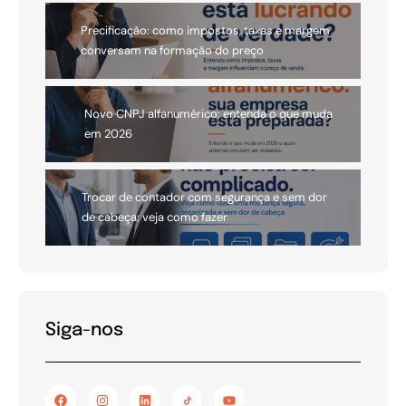
Precificação: como impostos, taxas e margem
conversam na formação do preço
Novo CNPJ alfanumérico: entenda o que muda
em 2026
Trocar de contador com segurança e sem dor
de cabeça: veja como fazer
Siga-nos
F
I
L
Y
a
n
i
o