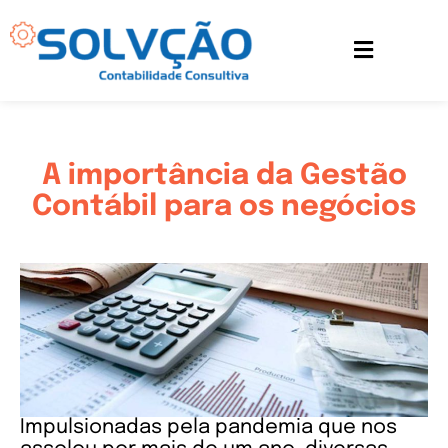
Ir
para
o
conteúdo
A importância da Gestão
Contábil para os negócios
Impulsionadas pela pandemia que nos