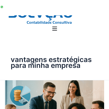
Ir
para
o
conteúdo
vantagens estratégicas
para minha empresa
Distribuição
de
Lucros
no
Simples