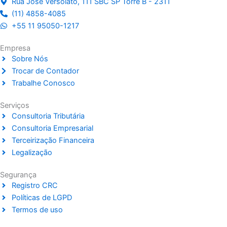
m
Rua José Versolato, 111 SBC SP Torre B - 2311
(11) 4858-4085
+55 11 95050-1217
Empresa
Sobre Nós
Trocar de Contador
Trabalhe Conosco
Serviços
Consultoria Tributária
Consultoria Empresarial
Terceirização Financeira
Legalização
Segurança
Registro CRC
Políticas de LGPD
Termos de uso