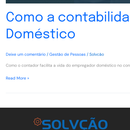
Como a contabilida
Doméstico
Deixe um comentário
/
Gestão de Pessoas
/
Solvcão
Como o contador facilita a vida do empregador doméstico no contro
Read More »