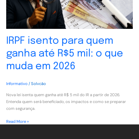
mil:
o
que
muda
em
2026
IRPF isento para quem
ganha até R$5 mil: o que
muda em 2026
Informativo
/
Solvcão
Nova lei isenta quem ganha até R$ 5 mil do IR a partir de 2026.
Entenda quem será beneficiado, os impactos e como se preparar
com segurança.
Read More »