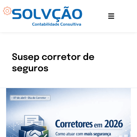
Ir
para
o
conteúdo
Susep corretor de
seguros
Corretores:
o
que
muda
em
2026
e