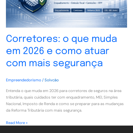
como
atuar
com
mais
segurança
Corretores: o que muda
em 2026 e como atuar
com mais segurança
Empreendedorismo
/
Solvcão
Entenda o que muda em 2026 para corretores de seguros na área
tributária, quais cuidados ter com enquadramento, MEI, Simples
Nacional, Imposto de Renda e como se preparar para as mudanças
da Reforma Tributária com mais segurança.
Read More »