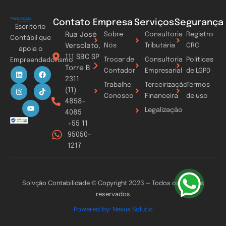
Contato
Empresa
Serviços
Segurança
Escritório
Rua José
Sobre
Consultoria
Registro
Contábil que
Versolato,
Nós
Tributária
CRC
apoia o
111 SBC SP
Trocar de
Consultoria
Políticas
Empreendedorismo
Torre B -
L
I
Y
F
T
Contador
Empresarial
de LGPD
i
n
o
a
i
2311
n
s
u
c
k
Trabalhe
Terceirização
Termos
k
t
t
e
t
(11)
Conosco
Financeira
de uso
e
a
u
b
o
4858-
d
g
b
o
k
Legalização
i
r
e
o
4085
n
a
k
+55 11
m
95050-
1217
Solvção Contabilidade © Copyright 2023 – Todos os direitos
reservados
Powered by: Nexus Solutio