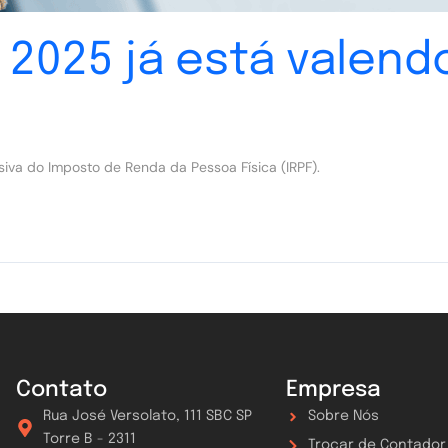
 2025 já está valend
iva do Imposto de Renda da Pessoa Física (IRPF).
Contato
Empresa
Rua José Versolato, 111 SBC SP
Sobre Nós
Torre B - 2311
Trocar de Contador