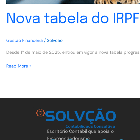
Nova tabela do IRPF
Gestão Financeira
/
Solvcão
Desde 1º de maio de 2025, entrou em vigor a nova tabela progress
Read More »
Escritório Contábil que apoia o
Empreendedorismo