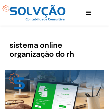
Ir
para
o
conteúdo
sistema online
organização do rh
Organize
o
RH
da
sua
empresa
de