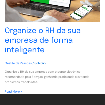
forma
inteligente
Organize o RH da sua
empresa de forma
inteligente
Gestão de Pessoas
/
Solvcão
Organize o RH da sua empresa com o ponto eletrônico
recomendado pela Solvção, ganhando praticidade e evitando
problemas trabalhistas.
Read More »