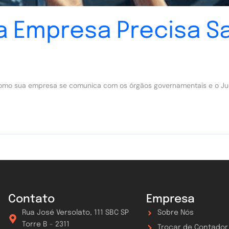
ua Empresa Precisa S
 como sua empresa se comunica com os órgãos governamentais e o Jud
Contato
Empresa
Rua José Versolato, 111 SBC SP
Sobre Nós
Torre B - 2311
Trocar de Contador