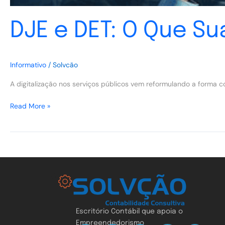
DJE e DET: O Que S
Informativo
/
Solvcão
A digitalização nos serviços públicos vem reformulando a forma
Read More »
Escritório Contábil que apoia o
Empreendedorismo