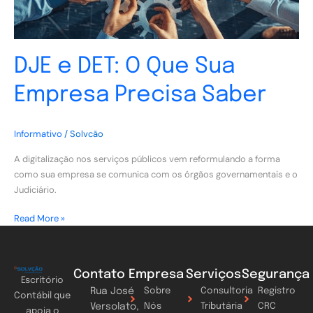
DJE e DET: O Que Sua
Empresa Precisa Saber
Informativo
/
Solvcão
A digitalização nos serviços públicos vem reformulando a forma
como sua empresa se comunica com os órgãos governamentais e o
Judiciário.
Read More »
Contato
Empresa
Serviços
Segurança
Escritório
Rua José
Sobre
Consultoria
Registro
Contábil que
Versolato,
Nós
Tributária
CRC
apoia o