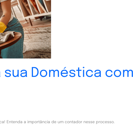
a sua Doméstica com
ca! Entenda a importância de um contador nesse processo.