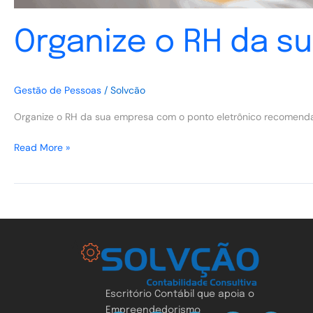
Organize o RH da s
Gestão de Pessoas
/
Solvcão
Organize o RH da sua empresa com o ponto eletrônico recomendad
Read More »
Escritório Contábil que apoia o
Empreendedorismo