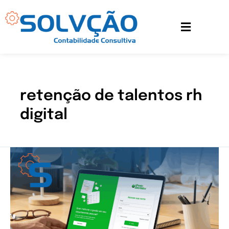
Ir
para
o
conteúdo
retenção de talentos rh
digital
Organize
o
RH
da
sua
empresa
de