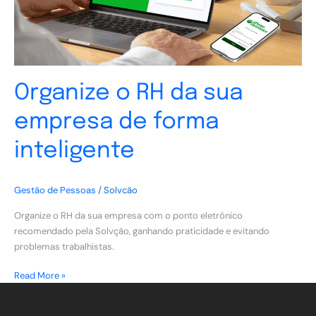
forma
inteligente
Organize o RH da sua
empresa de forma
inteligente
Gestão de Pessoas
/
Solvcão
Organize o RH da sua empresa com o ponto eletrônico
recomendado pela Solvção, ganhando praticidade e evitando
problemas trabalhistas.
Read More »