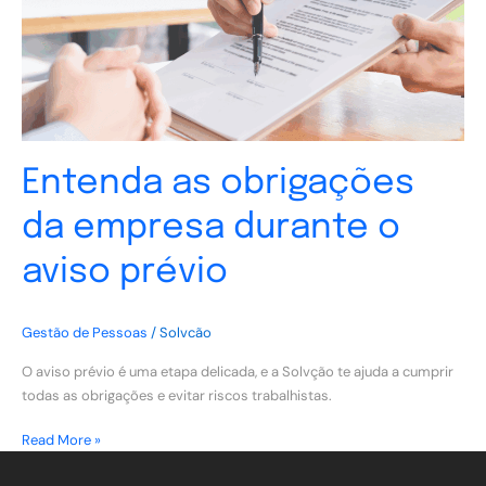
o
aviso
prévio
Entenda as obrigações
da empresa durante o
aviso prévio
Gestão de Pessoas
/
Solvcão
O aviso prévio é uma etapa delicada, e a Solvção te ajuda a cumprir
todas as obrigações e evitar riscos trabalhistas.
Read More »