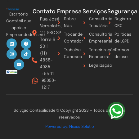
Contato
Empresa
Serviços
Segurança
Escritório
Rua José
Sobre
Consultoria
Registro
Contábil que
Versolato,
Nós
Tributária
CRC
apoia o
111 SBC SP
Trocar de
Consultoria
Políticas
Empreendedorismo
Torre B -
L
I
Y
F
T
Contador
Empresarial
de LGPD
i
n
o
a
i
2311
n
s
u
c
k
Trabalhe
Terceirização
Termos
k
t
t
e
t
(11)
Conosco
Financeira
de uso
e
a
u
b
o
4858-
d
g
b
o
k
Legalização
i
r
e
o
4085
n
a
k
+55 11
m
95050-
1217
Solvção Contabilidade © Copyright 2023 – Todos os direitos
reservados
Powered by: Nexus Solutio