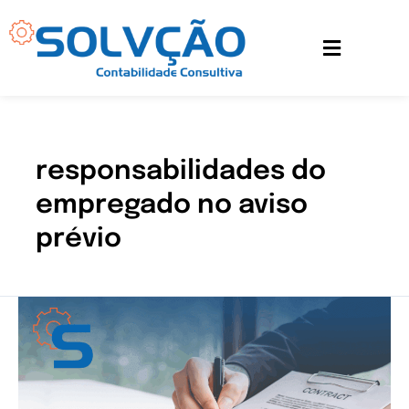
Ir
para
o
conteúdo
responsabilidades do
empregado no aviso
prévio
Entenda
as
obrigações
da
empresa
durante