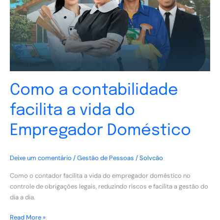
vida
do
Empregador
Doméstico
Como a contabilidade
facilita a vida do
Empregador Doméstico
Deixe um comentário
/
Gestão de Pessoas
/
Solvcão
Como o contador facilita a vida do empregador doméstico no
controle de obrigações legais, reduzindo riscos e facilita a gestão do
dia a dia.
Read More »