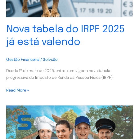
Nova tabela do IRPF 2025
já está valendo
Gestão Financeira
/
Solvcão
Desde 1º de maio de 2025, entrou em vigor a nova tabela
progressiva do Imposto de Renda da Pessoa Física (IRPF).
Read More »
Como
a
contabilidade
facilita
a