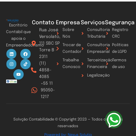
Contato
Empresa
Serviços
Segurança
Escritório
Rua José
Sobre
Consultoria
Registro
Contábil que
Versolato,
Nós
Tributária
CRC
apoia o
111 SBC SP
Trocar de
Consultoria
Políticas
Empreendedorismo
Torre B -
L
I
Y
F
T
Contador
Empresarial
de LGPD
i
n
o
a
i
2311
n
s
u
c
k
Trabalhe
Terceirização
Termos
k
t
t
e
t
(11)
Conosco
Financeira
de uso
e
a
u
b
o
4858-
d
g
b
o
k
Legalização
i
r
e
o
4085
n
a
k
+55 11
m
95050-
1217
Solvção Contabilidade © Copyright 2023 – Todos os direitos
reservados
Powered by: Nexus Solutio