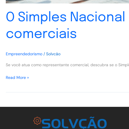
O Simples Nacional
comerciais
Empreendedorismo
/
Solvcão
Se você atua como representante comercial, descubra se o Simpl
Read More »