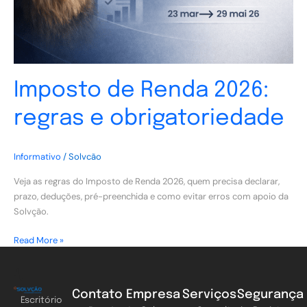
Imposto de Renda 2026:
regras e obrigatoriedade
Informativo
/
Solvcão
Veja as regras do Imposto de Renda 2026, quem precisa declarar,
prazo, deduções, pré-preenchida e como evitar erros com apoio da
Solvção.
Read More »
Contato
Empresa
Serviços
Segurança
Escritório