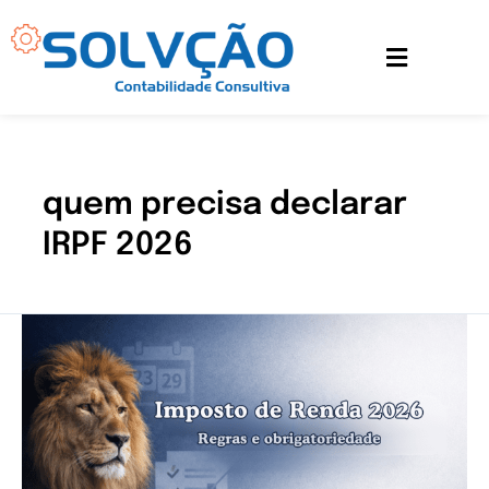
Ir
para
o
conteúdo
quem precisa declarar
IRPF 2026
Imposto
de
Renda
2026:
regras
e
obrigatoriedade