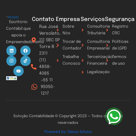
Contato
Empresa
Serviços
Segurança
Escritório
Rua José
Sobre
Consultoria
Registro
Contábil que
Versolato,
Nós
Tributária
CRC
apoia o
111 SBC SP
Trocar de
Consultoria
Políticas
Empreendedorismo
Torre B -
L
I
Y
F
T
Contador
Empresarial
de LGPD
i
n
o
a
i
2311
n
s
u
c
k
Trabalhe
Terceirização
Termos
k
t
t
e
t
(11)
Conosco
Financeira
de uso
e
a
u
b
o
4858-
d
g
b
o
k
Legalização
i
r
e
o
4085
n
a
k
+55 11
m
95050-
1217
Solvção Contabilidade © Copyright 2023 – Todos os direitos
reservados
Powered by: Nexus Solutio