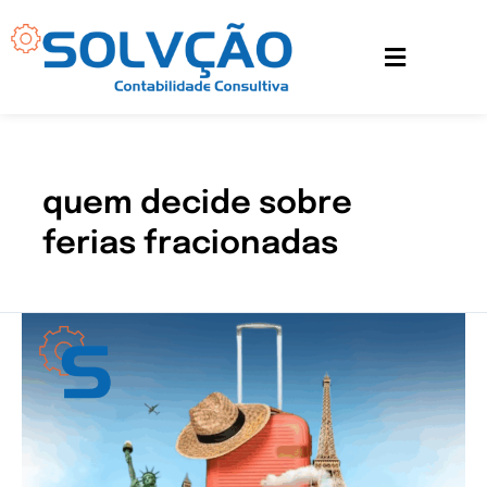
Ir
para
o
conteúdo
quem decide sobre
ferias fracionadas
Entenda
como
as
férias
fracionadas
funcionam
após