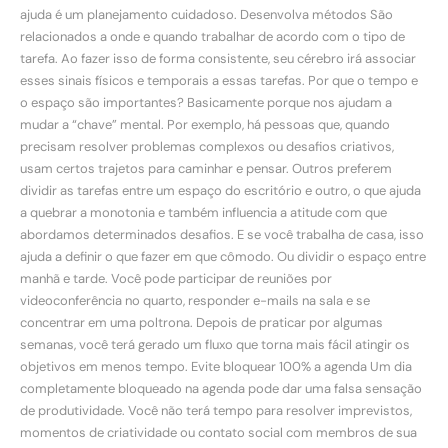
ajuda é um planejamento cuidadoso. Desenvolva métodos São
relacionados a onde e quando trabalhar de acordo com o tipo de
tarefa. Ao fazer isso de forma consistente, seu cérebro irá associar
esses sinais físicos e temporais a essas tarefas. Por que o tempo e
o espaço são importantes? Basicamente porque nos ajudam a
mudar a “chave” mental. Por exemplo, há pessoas que, quando
precisam resolver problemas complexos ou desafios criativos,
usam certos trajetos para caminhar e pensar. Outros preferem
dividir as tarefas entre um espaço do escritório e outro, o que ajuda
a quebrar a monotonia e também influencia a atitude com que
abordamos determinados desafios. E se você trabalha de casa, isso
ajuda a definir o que fazer em que cômodo. Ou dividir o espaço entre
manhã e tarde. Você pode participar de reuniões por
videoconferência no quarto, responder e-mails na sala e se
concentrar em uma poltrona. Depois de praticar por algumas
semanas, você terá gerado um fluxo que torna mais fácil atingir os
objetivos em menos tempo. Evite bloquear 100% a agenda Um dia
completamente bloqueado na agenda pode dar uma falsa sensação
de produtividade. Você não terá tempo para resolver imprevistos,
momentos de criatividade ou contato social com membros de sua