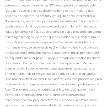
são “cotovias” que se sentem mais dispostas pela manhã. No outro
extremo do espectro, estão os 20% da população chamados de
“corujas”, aqueles que trabalham melhor à noite. A maioria das
pessoas se encontra, no entanto, em algum ponto intermediário.
Normalmente, sentem um pico de energia antes do meio-dia, uma
queda depois do almoço e um segundo estímulo no fim da tarde.
Aqui, o fundamental é que você organize o seu dia levando em conta
seu relógio biológico, de forma que as atividades que exigem maior
concentração ou que são mais relevantes sejam realizadas nos
momentos em que sua energia está em alta — e que você deixe as
atividades mais rotineiras (como responder e-mails, por exemplo)
para quando sua energia cai. Planeje a jornada de trabalho no fim do
dia anterior Um dia produtivo não acontece por acaso. Requer
planejamento. Se escrevermos o que queremos fazer, quando e
onde, é muito mais provável que os objetivos sejam alcançados.
Uma maneira eficaz de fazer isso é anotar suas três prioridades para
o dia seguinte, ou seja, aquelas coisas que você não pode deixar de
fazer. O próximo passo é completar a lista de tudo que tem pela
frente, de preferência hora a hora. Também é conveniente
acrescentar no final pequenas tarefas que podem ser feitas entre
reuniões ou em qualquer intervalo. No fim das contas, o que mais