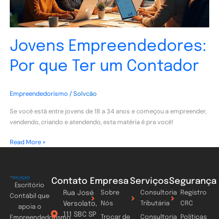
Jovens Empreendedores:
Por que Ter um Contador
Empreendedorismo
/
Solvcão
Se você está entre jovens de 18 a 34 anos e começou a empreender,
vendendo, criando e atendendo, esta matéria é pra você!
Read More »
Contato
Empresa
Serviços
Segurança
Escritório
Rua José
Sobre
Consultoria
Registro
Contábil que
Versolato,
Nós
Tributária
CRC
apoia o
111 SBC SP
Trocar de
Consultoria
Políticas
Empreendedorismo