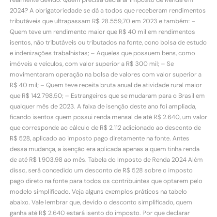
2024? A obrigatoriedade se dá a todos que receberam rendimentos
tributáveis que ultrapassam R$ 28.559,70 em 2023 e também: –
Quem teve um rendimento maior que R$ 40 mil em rendimentos
isentos, não tributáveis ou tributados na fonte, cono bolsa de estudo
e indenizações trabalhistas; – Aqueles que possuem bens, como
imóveis e veículos, com valor superior a R$ 300 mil; – Se
movimentaram operação na bolsa de valores com valor superior a
R$ 40 mil; – Quem teve receita bruta anual de atividade rural maior
que R$ 142.798,50; – Estrangeiros que se mudaram para o Brasil em
qualquer mês de 2023. A faixa de isenção deste ano foi ampliada,
ficando isentos quem possui renda mensal de até R$ 2.640, um valor
que corresponde ao cálculo de R$ 2.112 adicionado ao desconto de
R$ 528, aplicado ao imposto pago diretamente na fonte. Antes
dessa mudança, a isenção era aplicada apenas a quem tinha renda
de até R$ 1.903,98 ao mês. Tabela do Imposto de Renda 2024 Além
disso, será concedido um desconto de R$ 528 sobre o imposto
pago direto na fonte para todos os contribuintes que optarem pelo
modelo simplificado. Veja alguns exemplos práticos na tabelo
abaixo. Vale lembrar que, devido o desconto simplificado, quem
ganha até R$ 2.640 estará isento do imposto. Por que declarar