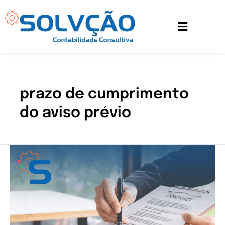
Ir
para
o
conteúdo
prazo de cumprimento
do aviso prévio
Entenda
as
obrigações
da
empresa
durante
o