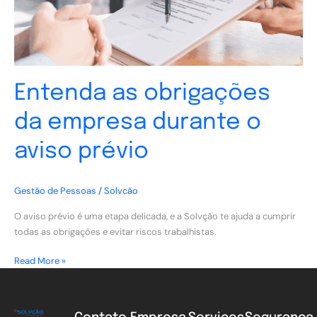
aviso
prévio
Entenda as obrigações
da empresa durante o
aviso prévio
Gestão de Pessoas
/
Solvcão
O aviso prévio é uma etapa delicada, e a Solvção te ajuda a cumprir
todas as obrigações e evitar riscos trabalhistas.
Read More »