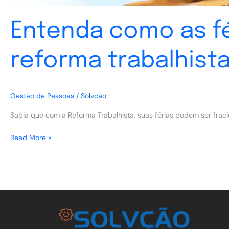
Entenda como as fé
reforma trabalhist
Gestão de Pessoas
/
Solvcão
Sabia que com a Reforma Trabalhista, suas férias podem ser fra
Read More »