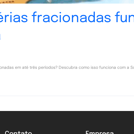
rias fracionadas fu
a
cionadas em até três períodos? Descubra como isso funciona com a S