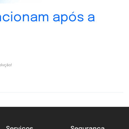
ncionam após a
olvção!