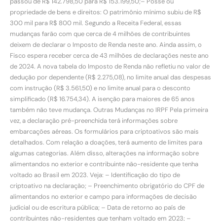
passou de R$ 142.798,50 para R$ 153.199,50;– Posse ou
propriedade de bens e direitos: O patrimônio mínimo subiu de R$
300 mil para R$ 800 mil. Segundo a Receita Federal, essas
mudanças farão com que cerca de 4 milhões de contribuintes
deixem de declarar o Imposto de Renda neste ano. Ainda assim, o
Fisco espera receber cerca de 43 milhões de declarações neste ano
de 2024. A nova tabela do Imposto de Renda não refletiu no valor de
dedução por dependente (R$ 2.275,08), no limite anual das despesas
com instrução (R$ 3.561,50) e no limite anual para o desconto
simplificado (R$ 16.754,34). A isenção para maiores de 65 anos
também não teve mudança. Outras Mudanças no IRPF Pela primeira
vez, a declaração pré-preenchida terá informações sobre
embarcações aéreas. Os formulários para criptoativos são mais
detalhados. Com relação a doações, terá aumento de limites para
algumas categorias. Além disso, alterações na informação sobre
alimentandos no exterior e contribuinte não-residente que tenha
voltado ao Brasil em 2023. Veja: – Identificação do tipo de
criptoativo na declaração; – Preenchimento obrigatório do CPF de
alimentandos no exterior e campo para informações de decisão
judicial ou de escritura pública; – Data de retorno ao país de
contribuintes não-residentes que tenham voltado em 2023; –