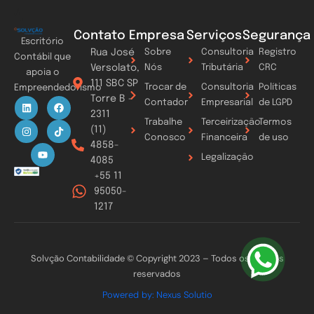
Contato
Empresa
Serviços
Segurança
Escritório
Rua José
Sobre
Consultoria
Registro
Contábil que
Versolato,
Nós
Tributária
CRC
apoia o
111 SBC SP
Trocar de
Consultoria
Políticas
Empreendedorismo
Torre B -
L
I
Y
F
T
Contador
Empresarial
de LGPD
i
n
o
a
i
2311
n
s
u
c
k
Trabalhe
Terceirização
Termos
k
t
t
e
t
(11)
Conosco
Financeira
de uso
e
a
u
b
o
4858-
d
g
b
o
k
Legalização
i
r
e
o
4085
n
a
k
+55 11
m
95050-
1217
Solvção Contabilidade © Copyright 2023 – Todos os direitos
reservados
Powered by: Nexus Solutio