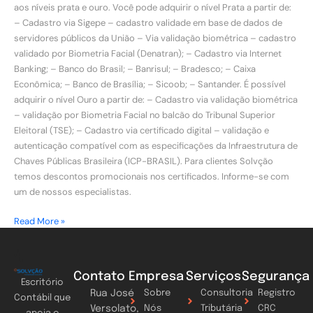
aos níveis prata e ouro. Você pode adquirir o nível Prata a partir de:
– Cadastro via Sigepe – cadastro validade em base de dados de
servidores públicos da União – Via validação biométrica – cadastro
validado por Biometria Facial (Denatran); – Cadastro via Internet
Banking; – Banco do Brasil; – Banrisul; – Bradesco; – Caixa
Econômica; – Banco de Brasília; – Sicoob; – Santander. É possível
adquirir o nível Ouro a partir de: – Cadastro via validação biométrica
– validação por Biometria Facial no balcão do Tribunal Superior
Eleitoral (TSE); – Cadastro via certificado digital – validação e
autenticação compatível com as especificações da Infraestrutura de
Chaves Públicas Brasileira (ICP-BRASIL). Para clientes Solvção
temos descontos promocionais nos certificados. Informe-se com
um de nossos especialistas.
Read More »
Contato
Empresa
Serviços
Segurança
Escritório
Rua José
Sobre
Consultoria
Registro
Contábil que
Versolato,
Nós
Tributária
CRC