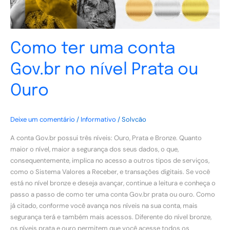
Ouro
Como ter uma conta
Gov.br no nível Prata ou
Ouro
Deixe um comentário
/
Informativo
/
Solvcão
A conta Gov.br possui três níveis: Ouro, Prata e Bronze. Quanto
maior o nível, maior a segurança dos seus dados, o que,
consequentemente, implica no acesso a outros tipos de serviços,
como o Sistema Valores a Receber, e transações digitais. Se você
está no nível bronze e deseja avançar, continue a leitura e conheça o
passo a passo de como ter uma conta Gov.br prata ou ouro. Como
já citado, conforme você avança nos níveis na sua conta, mais
segurança terá e também mais acessos. Diferente do nível bronze,
os níveis prata e ouro permitem que você acesse todos os