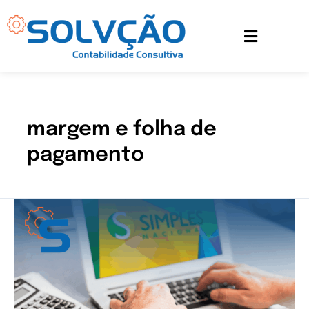
Ir
para
o
conteúdo
margem e folha de
pagamento
Sua
folha
de
pagamento
pode
reduzir
os