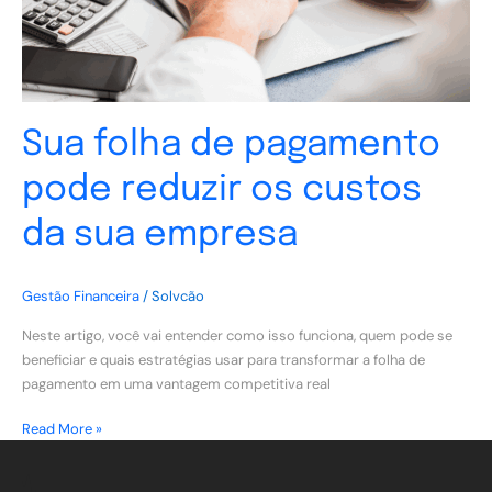
custos
da
sua
empresa
Sua folha de pagamento
pode reduzir os custos
da sua empresa
Gestão Financeira
/
Solvcão
Neste artigo, você vai entender como isso funciona, quem pode se
beneficiar e quais estratégias usar para transformar a folha de
pagamento em uma vantagem competitiva real
Read More »