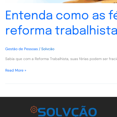
Entenda como as fé
reforma trabalhist
Gestão de Pessoas
/
Solvcão
Sabia que com a Reforma Trabalhista, suas férias podem ser fra
Read More »