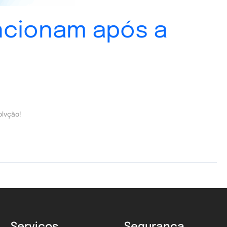
ncionam após a
olvção!