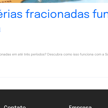
rias fracionadas fu
a
cionadas em até três períodos? Descubra como isso funciona com a S