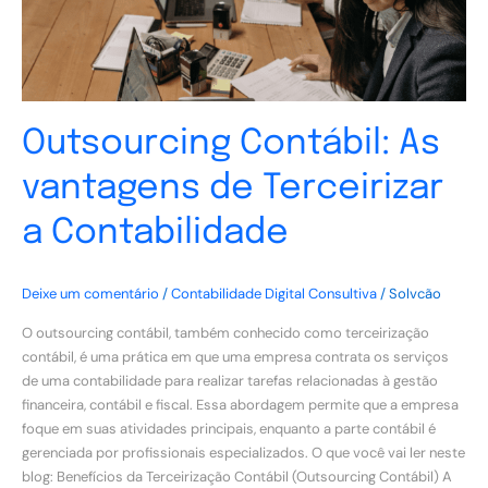
Contabilidade
Outsourcing Contábil: As
vantagens de Terceirizar
a Contabilidade
Deixe um comentário
/
Contabilidade Digital Consultiva
/
Solvcão
O outsourcing contábil, também conhecido como terceirização
contábil, é uma prática em que uma empresa contrata os serviços
de uma contabilidade para realizar tarefas relacionadas à gestão
financeira, contábil e fiscal. Essa abordagem permite que a empresa
foque em suas atividades principais, enquanto a parte contábil é
gerenciada por profissionais especializados. O que você vai ler neste
blog: Benefícios da Terceirização Contábil (Outsourcing Contábil) A