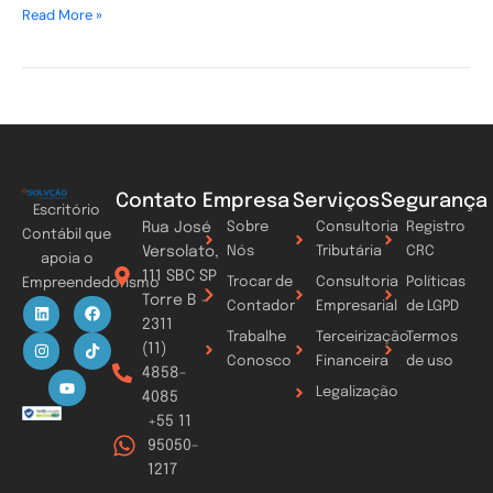
Read More »
Contato
Empresa
Serviços
Segurança
Escritório
Rua José
Sobre
Consultoria
Registro
Contábil que
Versolato,
Nós
Tributária
CRC
apoia o
111 SBC SP
Trocar de
Consultoria
Políticas
Empreendedorismo
Torre B -
L
I
Y
F
T
Contador
Empresarial
de LGPD
i
n
o
a
i
2311
n
s
u
c
k
Trabalhe
Terceirização
Termos
k
t
t
e
t
(11)
Conosco
Financeira
de uso
e
a
u
b
o
4858-
d
g
b
o
k
Legalização
i
r
e
o
4085
n
a
k
+55 11
m
95050-
1217