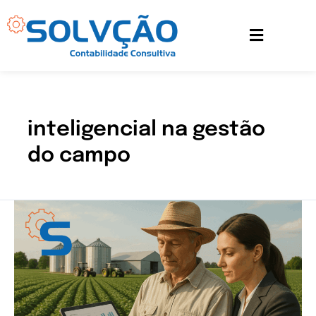
Ir
para
o
conteúdo
inteligencial na gestão
do campo
Contabilidade
Rural:
a
inteligência
por
trás
da
gestão