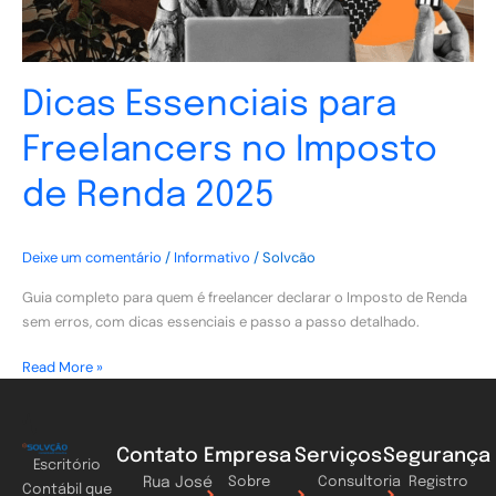
Dicas Essenciais para
Freelancers no Imposto
de Renda 2025
Deixe um comentário
/
Informativo
/
Solvcão
Guia completo para quem é freelancer declarar o Imposto de Renda
sem erros, com dicas essenciais e passo a passo detalhado.
Read More »
Contato
Empresa
Serviços
Segurança
Escritório
Rua José
Sobre
Consultoria
Registro
Contábil que