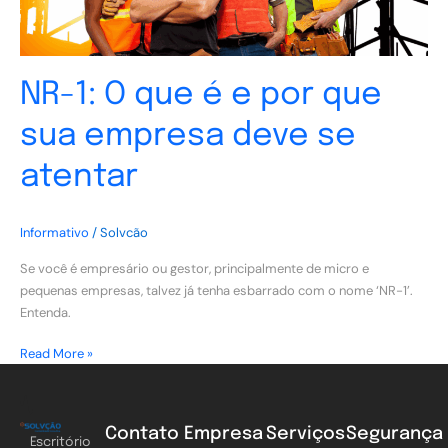
empresa
deve
se
atentar
NR-1: O que é e por que
sua empresa deve se
atentar
Informativo
/
Solvcão
Se você é empresário ou gestor, principalmente de micro e
pequenas empresas, talvez já tenha esbarrado com o nome ‘NR-1’.
Entenda.
Read More »
Contato
Empresa
Serviços
Segurança
Escritório