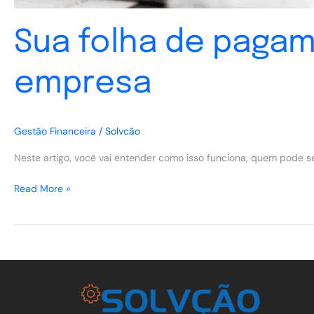
Sua folha de pagam
empresa
Gestão Financeira
/
Solvcão
Neste artigo, você vai entender como isso funciona, quem pode s
Read More »