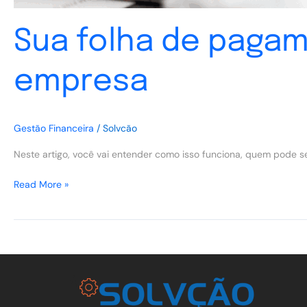
Sua folha de pagam
empresa
Gestão Financeira
/
Solvcão
Neste artigo, você vai entender como isso funciona, quem pode s
Read More »