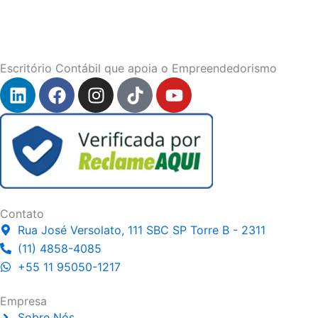
Escritório Contábil que apoia o Empreendedorismo
L
F
I
T
Y
i
a
n
i
o
n
c
s
k
u
k
e
t
t
t
e
b
a
o
u
d
o
g
k
b
i
o
r
e
n
k
a
Contato
m
Rua José Versolato, 111 SBC SP Torre B - 2311
(11) 4858-4085
+55 11 95050-1217
Empresa
Sobre Nós