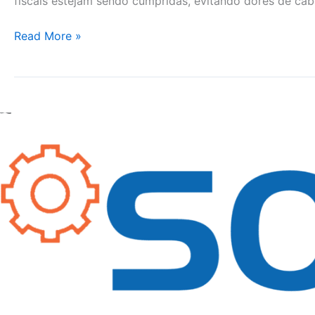
fiscais estejam sendo cumpridas, evitando dores de cabe
Read More »