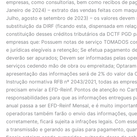
empresas, como consultorias, bem como recibos de paga
Janeiro de 2024) – extrato das vendas feitas com maqu
Julho, agosto e setembro de 2023) – os valores devem 
substituição da DIRF (ficando esta, dispensada em relaç
constituição desses créditos tributários da DCTF PGD 
empresas que: Possuem notas de serviço TOMADOS com r
e jurídicas elegíveis a retenção; Se efetua pagamento d
deverão ser apurados; Devem ser informadas pelas opera
serviços cedendo mão de obra ou empreitada; Optaram 
apresentação das informações será de 2% do valor da 
Instrução normativa RFB nº 2043/2021, todas as empr
precisam enviar a EFD-Reinf. Pontos de atenção no Car
responsabilidades para que as informações entregues par
anual passa a ser EFD-Reinf Mensal, e é muito important
operadoras também farão o envio das informações, que
corretamente, ficará sujeita a infrações legais. Com es
a transmissão e gerando as guias para pagamento, quan