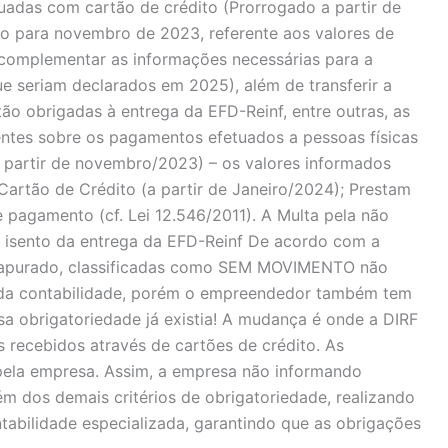
uadas com cartão de crédito (Prorrogado a partir de
do para novembro de 2023, referente aos valores de
 complementar as informações necessárias para a
que seriam declarados em 2025), além de transferir a
o obrigadas à entrega da EFD-Reinf, entre outras, as
ntes sobre os pagamentos efetuados a pessoas físicas
(a partir de novembro/2023) – os valores informados
Cartão de Crédito (a partir de Janeiro/2024); Prestam
agamento (cf. Lei 12.546/2011). A Multa pela não
 isento da entrega da EFD-Reinf De acordo com a
o apurado, classificadas como SEM MOVIMENTO não
na da contabilidade, porém o empreendedor também tem
sa obrigatoriedade já existia! A mudança é onde a DIRF
s recebidos através de cartões de crédito. As
pela empresa. Assim, a empresa não informando
ém dos demais critérios de obrigatoriedade, realizando
abilidade especializada, garantindo que as obrigações