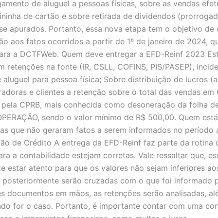
mento de aluguel a pessoas físicas, sobre as vendas efet
ininha de cartão e sobre retirada de dividendos (prorroga
se apurados. Portanto, essa nova etapa tem o objetivo de
ão aos fatos ocorridos a partir de 1º de janeiro de 2024, 
para a DCTFWeb. Quem deve entregar a EFD-Reinf 2023 Estã
etenções na fonte (IR, CSLL, COFINS, PIS/PASEP), incide
e aluguel para pessoa física; Sobre distribuição de lucros 
doras e clientes a retenção sobre o total das vendas em 
pela CPRB, mais conhecida como desoneração da folha de p
OPERAÇÃO, sendo o valor mínimo de R$ 500,00. Quem está
esas que não geraram fatos a serem informados no períod
tão de Crédito A entrega da EFD-Reinf faz parte da roti
a a contabilidade estejam corretas. Vale ressaltar que, es
e estar atento para que os valores não sejam inferiores ao
 posteriormente serão cruzadas com o que foi informado 
ses documentos em mãos, as retenções serão analisadas, al
do for o caso. Portanto, é importante contar com uma cont