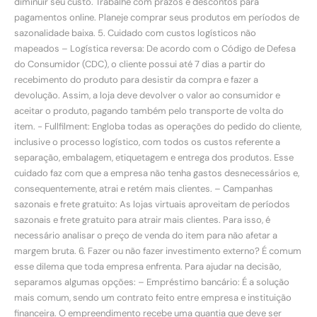
diminuir seu custo. Trabalhe com prazos e descontos para
pagamentos online. Planeje comprar seus produtos em períodos de
sazonalidade baixa. 5. Cuidado com custos logísticos não
mapeados – Logística reversa: De acordo com o Código de Defesa
do Consumidor (CDC), o cliente possui até 7 dias a partir do
recebimento do produto para desistir da compra e fazer a
devolução. Assim, a loja deve devolver o valor ao consumidor e
aceitar o produto, pagando também pelo transporte de volta do
item. ­- Fullfilment: Engloba todas as operações do pedido do cliente,
inclusive o processo logístico, com todos os custos referente a
separação, embalagem, etiquetagem e entrega dos produtos. Esse
cuidado faz com que a empresa não tenha gastos desnecessários e,
consequentemente, atrai e retém mais clientes. ­– Campanhas
sazonais e frete gratuito: As lojas virtuais aproveitam de períodos
sazonais e frete gratuito para atrair mais clientes. Para isso, é
necessário analisar o preço de venda do item para não afetar a
margem bruta. 6. Fazer ou não fazer investimento externo? É comum
esse dilema que toda empresa enfrenta. Para ajudar na decisão,
separamos algumas opções: – Empréstimo bancário: É a solução
mais comum, sendo um contrato feito entre empresa e instituição
financeira. O empreendimento recebe uma quantia que deve ser