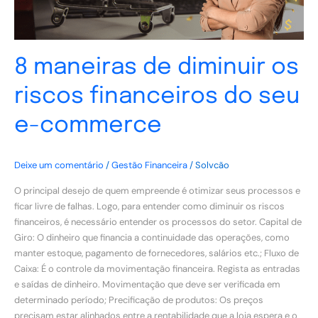
e-
commerce
8 maneiras de diminuir os
riscos financeiros do seu
e-commerce
Deixe um comentário
/
Gestão Financeira
/
Solvcão
O principal desejo de quem empreende é otimizar seus processos e
ficar livre de falhas. Logo, para entender como diminuir os riscos
financeiros, é necessário entender os processos do setor. Capital de
Giro: O dinheiro que financia a continuidade das operações, como
manter estoque, pagamento de fornecedores, salários etc.; Fluxo de
Caixa: É o controle da movimentação financeira. Regista as entradas
e saídas de dinheiro. Movimentação que deve ser verificada em
determinado período; Precificação de produtos: Os preços
precisam estar alinhados entre a rentabilidade que a loja espera e o