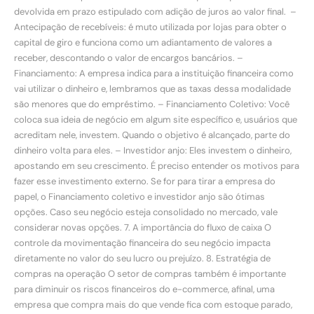
devolvida em prazo estipulado com adição de juros ao valor final. ­ –
Antecipação de recebíveis: é muto utilizada por lojas para obter o
capital de giro e funciona como um adiantamento de valores a
receber, descontando o valor de encargos bancários. –
Financiamento: A empresa indica para a instituição financeira como
vai utilizar o dinheiro e, lembramos que as taxas dessa modalidade
são menores que do empréstimo. – Financiamento Coletivo: Você
coloca sua ideia de negócio em algum site específico e, usuários que
acreditam nele, investem. Quando o objetivo é alcançado, parte do
dinheiro volta para eles. – Investidor anjo: Eles investem o dinheiro,
apostando em seu crescimento. É preciso entender os motivos para
fazer esse investimento externo. Se for para tirar a empresa do
papel, o Financiamento coletivo e investidor anjo são ótimas
opções. Caso seu negócio esteja consolidado no mercado, vale
considerar novas opções. 7. A importância do fluxo de caixa O
controle da movimentação financeira do seu negócio impacta
diretamente no valor do seu lucro ou prejuízo. 8. Estratégia de
compras na operação O setor de compras também é importante
para diminuir os riscos financeiros do e-commerce, afinal, uma
empresa que compra mais do que vende fica com estoque parado,