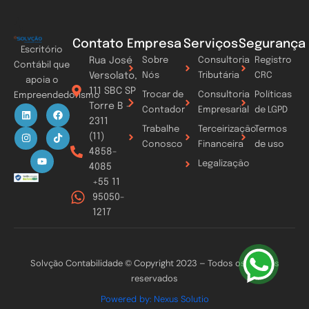
Contato
Empresa
Serviços
Segurança
Escritório
Rua José
Sobre
Consultoria
Registro
Contábil que
Versolato,
Nós
Tributária
CRC
apoia o
111 SBC SP
Trocar de
Consultoria
Políticas
Empreendedorismo
Torre B -
L
I
Y
F
T
Contador
Empresarial
de LGPD
i
n
o
a
i
2311
n
s
u
c
k
Trabalhe
Terceirização
Termos
k
t
t
e
t
(11)
Conosco
Financeira
de uso
e
a
u
b
o
4858-
d
g
b
o
k
Legalização
i
r
e
o
4085
n
a
k
+55 11
m
95050-
1217
Solvção Contabilidade © Copyright 2023 – Todos os direitos
reservados
Powered by: Nexus Solutio