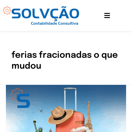
Ir
para
o
conteúdo
ferias fracionadas o que
mudou
Entenda
como
as
férias
fracionadas
funcionam
após