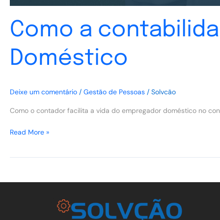
Como a contabilida
Doméstico
Deixe um comentário
/
Gestão de Pessoas
/
Solvcão
Como o contador facilita a vida do empregador doméstico no contro
Read More »