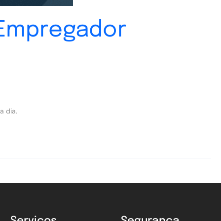
o Empregador
a dia.