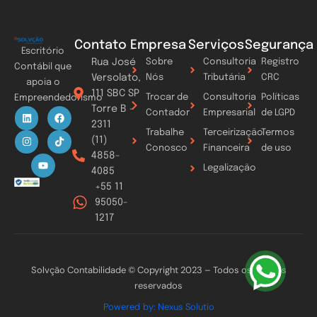
Contato
Empresa
Serviços
Segurança
Escritório
Rua José
Sobre
Consultoria
Registro
Contábil que
Versolato,
Nós
Tributária
CRC
apoia o
111 SBC SP
Trocar de
Consultoria
Políticas
Empreendedorismo
Torre B -
L
I
Y
F
T
Contador
Empresarial
de LGPD
i
n
o
a
i
2311
n
s
u
c
k
Trabalhe
Terceirização
Termos
k
t
t
e
t
(11)
Conosco
Financeira
de uso
e
a
u
b
o
4858-
d
g
b
o
k
Legalização
i
r
e
o
4085
n
a
k
+55 11
m
95050-
1217
Solvção Contabilidade © Copyright 2023 – Todos os direitos
reservados
Powered by: Nexus Solutio