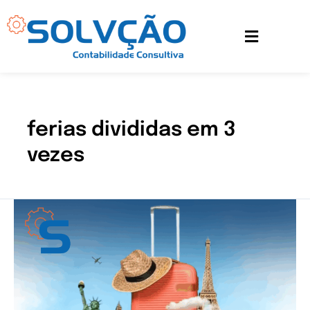
Ir
para
o
conteúdo
ferias divididas em 3
vezes
Entenda
como
as
férias
fracionadas
funcionam
após